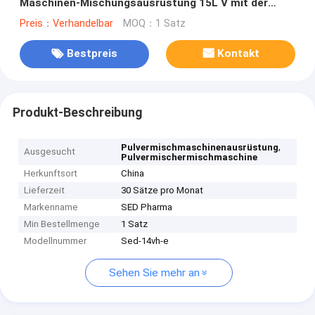
Maschinen-Mischungsausrüstung 15L V mit der
großen Kapazität
Preis：Verhandelbar
MOQ：1 Satz
Bestpreis
Kontakt
Produkt-Beschreibung
,
Pulvermischmaschinenausrüstung
Ausgesucht
Pulvermischermischmaschine
Herkunftsort
China
Lieferzeit
30 Sätze pro Monat
Markenname
SED Pharma
Min Bestellmenge
1 Satz
Modellnummer
Sed-14vh-e
Sehen Sie mehr an