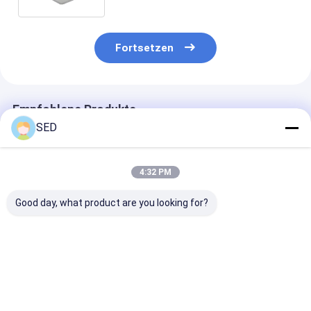
Fortsetzen
Empfohlene Produkte
SED
4:32 PM
Good day, what product are you looking for?
Zweidimensionale
Multi
Einkesselmisc
Mischmaschine
Richtungsmischmaschine
Bestpreis
Bestpreis
Bestprei