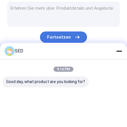
Tablet-Presse-Maschine
automatische Kartonierungsmaschine
Frost-trockene Maschine
Fortsetzen
Automatische Etikettiermaschine
SED
Film-Beschichtungs-Maschine
Unsere Kategorien
Blister-Verpackungsmaschine
9:14 PM
Liquid Füllmaschine
Good day, what product are you looking for?
softgel Verkapselungsmaschine
Pharmazeutische Trockner
pharmazeutische
Kapsel-Füllmaschine
Kapsel, die Ma
Pulver-Mischer-Maschine
Maschinerieausrüstung
zählt