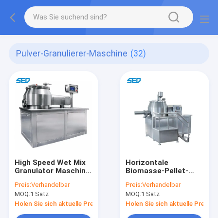
Pulver-Granulierer-Maschine
(32)
High Speed Wet Mix
Horizontale
Granulator Maschine
Biomasse-Pellet-
für Tablettenkapseln
Maschine
Preis:
Verhandelbar
Preis:
Verhandelbar
Pulvergranulierermaschi
MOQ:
1 Satz
MOQ:
1 Satz
Holen Sie sich aktuelle Preis
Holen Sie sich aktuelle Preis