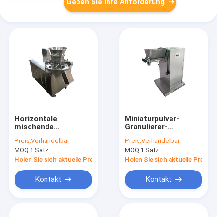
Geben Sie Ihre Anforderung
Horizontale
Miniaturpulver-
mischende
Granulierer-
Verdrängung der
Maschinen-
Preis:
Verhandelbar
Preis:
Verhandelbar
hohen
Granulations-
MOQ:
1 Satz
MOQ:
1 Satz
Leistungsfähigkeit
Ausrüstungs-niedrige
der Edelstahl Pulver-
Energie-Schwingen
Holen Sie sich aktuelle Preis
Holen Sie sich aktuelle Preis
Granulierer-Maschine
Kontakt
Kontakt