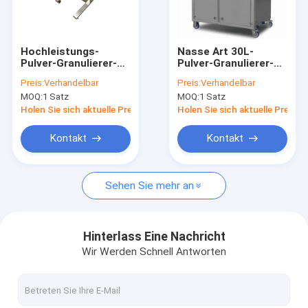
Über uns
Fabrik-Tour
Hochleistungs-
Nasse Art 30L-
Pulver-Granulierer-
Pulver-Granulierer-
Qualitätskontrolle
Maschinen-stabile
Maschinen-
Preis:
Verhandelbar
Preis:
Verhandelbar
Operation und hohe
Granulations-
MOQ:
1 Satz
MOQ:
1 Satz
Geschwindigkeit
Ausrüstungen für
Kontaktiere uns
pharmazeutische
Holen Sie sich aktuelle Preis
Holen Sie sich aktuelle Preis
Produkte
Nachrichten
Kontakt
Kontakt
Fälle
Sehen Sie mehr an
pharmazeutische Maschinerieausrüstung
Hinterlass Eine Nachricht
Wir Werden Schnell Antworten
Kapsel-Füllmaschine
Kapsel, die Maschine zählt