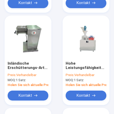
Kontakt
Kontakt
Inländische
Hohe
Erschütterungs-Art
Leistungsfähigkeits-
Pulver-Granulierer-
läuft volles
Preis:
Verhandelbar
Preis:
Verhandelbar
Maschine für
automatisches
MOQ:
1 Satz
MOQ:
1 Satz
Nahrung- für
Pulver-Granulierer-
Haustierelanges
Edelstahl-Material
Holen Sie sich aktuelle Preis
Holen Sie sich aktuelle Preis
Leben
stabil
Kontakt
Kontakt