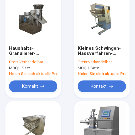
Haushalts-
Kleines Schwingen-
Granulierer-
Nassverfahren-
Maschinen-
pharmazeutisches
Preis:
Verhandelbar
Preis:
Verhandelbar
pharmazeutisches
Granulations-
MOQ:
1 Satz
MOQ:
1 Satz
einfaches Operation
Ausrüstungs-
CER geführt
Endprodukt
Holen Sie sich aktuelle Preis
Holen Sie sich aktuelle Preis
gleichmäßig
Kontakt
Kontakt
Heim
Produkte
Videos