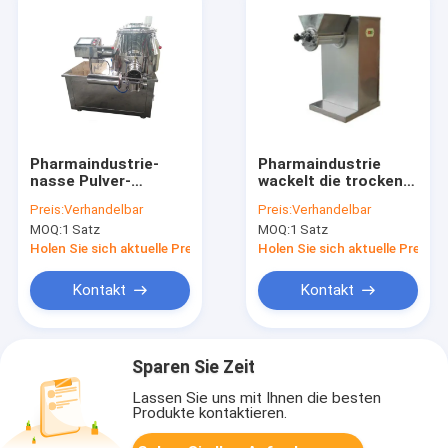
Pharmaindustrie-
Pharmaindustrie
nasse Pulver-
wackelt die trockene
Granulierer-
Granulierer-
Preis:
Verhandelbar
Preis:
Verhandelbar
Maschinen-hohes
Maschine, die für
MOQ:
1 Satz
MOQ:
1 Satz
Schermischen
Tablet benutzt wird
Holen Sie sich aktuelle Preis
Holen Sie sich aktuelle Preis
Kontakt
Kontakt
Sparen Sie Zeit
Lassen Sie uns mit Ihnen die besten
Produkte kontaktieren.