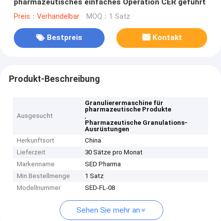
pharmazeutisches einfaches Operation CER geführt
Preis：Verhandelbar
MOQ：1 Satz
Bestpreis
Kontakt
Produkt-Beschreibung
Granulierermaschine für
pharmazeutische Produkte
Ausgesucht
,
Pharmazeutische Granulations-
Ausrüstungen
Herkunftsort
China
Lieferzeit
30 Sätze pro Monat
Markenname
SED Pharma
Min Bestellmenge
1 Satz
Modellnummer
SED-FL-08
Sehen Sie mehr an