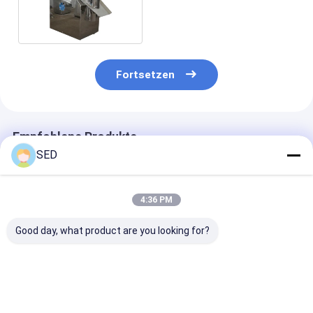
pharmazeutisches
einfaches Operation CER
geführt
Fortsetzen
Empfohlene Produkte
SED
4:36 PM
Good day, what product are you looking for?
Nasser mischender
Trockener
High Speed We
Granulierer
Granulierer
Granulator
Maschine für
Tablettenkaps