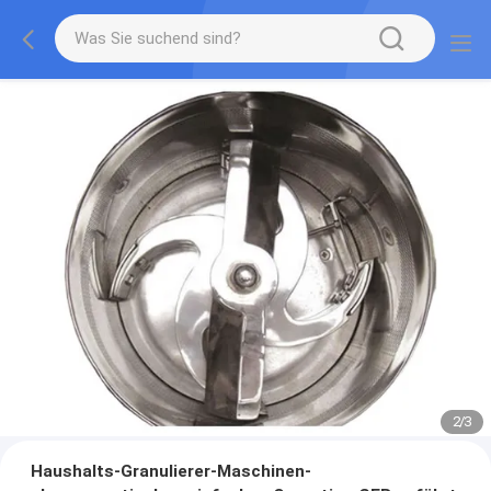
2
/
3
Haushalts-Granulierer-Maschinen-