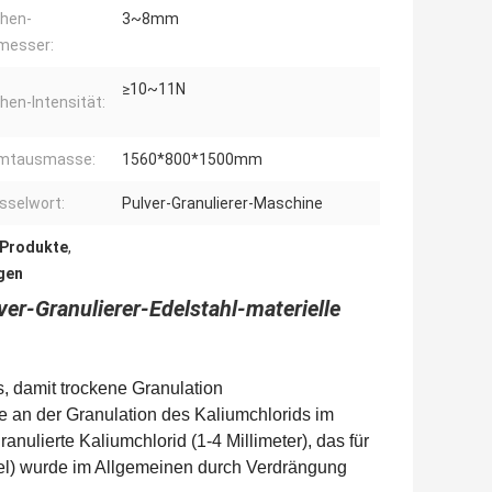
hen-
3~8mm
messer:
≥10~11N
hen-Intensität:
mtausmasse:
1560*800*1500mm
sselwort:
Pulver-Granulierer-Maschine
 Produkte
,
gen
er-Granulierer-Edelstahl-materielle
, damit trockene Granulation
 an der Granulation des Kaliumchlorids im
ulierte Kaliumchlorid (1-4 Millimeter), das für
el) wurde im Allgemeinen durch Verdrängung