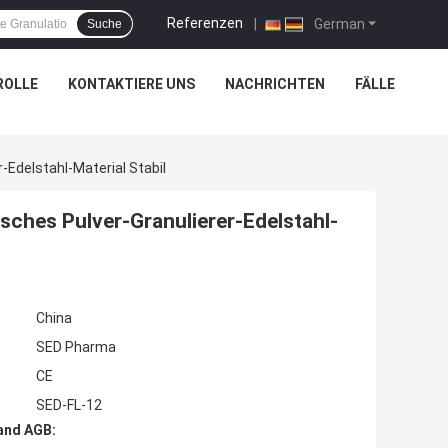
Referenzen
|
German
Suche
ROLLE
KONTAKTIERE UNS
NACHRICHTEN
FÄLLE
-Edelstahl-Material Stabil
sches Pulver-Granulierer-Edelstahl-
China
SED Pharma
CE
SED-FL-12
and AGB: