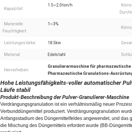
1.5~2.0ton/h
Körnc
Kapazität:
Durch
Materielle
1~3%
Körnc
Feuchtigkeit:
Leistungsstärke:
18.5kw
Gesa
Material:
Edelstahl
Schlü
Granulierermaschine für pharmazeutische
Hervorheben:
Pharmazeutische Granulations-Ausrüstun
Hohe Leistungsfähigkeits-voller automatischer Pulv
Läufe stabil
Produkt-Beschreibung der Pulver-Granulierer-Maschine
Verdrängungsgranulation ist ein verhältnismäßig neuer Prozess
Verbunddüngemittel produziert. Verdrängungsgranulation wurde
Anfangsstadium des Düngemittelfeldes angewendet, und das gran
die Mischung des Düngemittels erfordert wurde (BB-Düngemitt