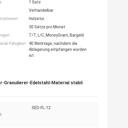
e:
1 Satz
Verhandelbar
rmationen:
Holzetui
30 Sätze pro Monat
ngen:
T/T, L/C, MoneyGram, Bargeld
ial-Fähigkeit:
40 Werktage, nachdem die
Ablagerung empfangen worden
ist
-Granulierer-Edelstahl-Material stabil
SED-FL-12
l: