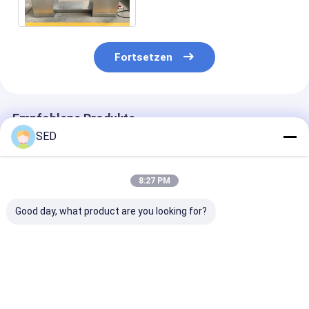
Behälter des Volumen-150L
Fortsetzen
Empfohlene Produkte
SED
8:27 PM
Good day, what product are you looking for?
Pharmazeutische
Zweidimensionale
Multi
Art trockene Pulver-
Mischmaschine
Richtungsmis
Mischer-Maschinen-
Mischungsausrüstung
15L V mit der großen
Bestpreis
Bestpreis
Bestprei
Kapazität