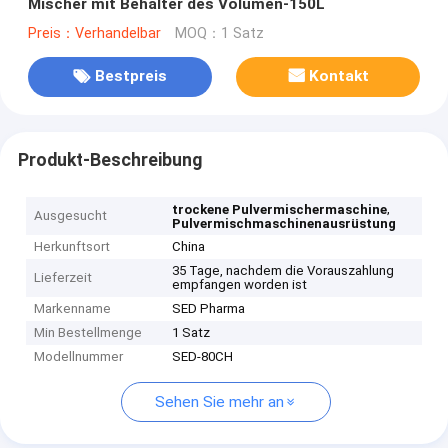
Mischer mit Behälter des Volumen-150L
Preis：Verhandelbar
MOQ：1 Satz
Bestpreis
Kontakt
Produkt-Beschreibung
,
trockene Pulvermischermaschine
Ausgesucht
Pulvermischmaschinenausrüstung
Herkunftsort
China
35 Tage, nachdem die Vorauszahlung
Lieferzeit
empfangen worden ist
Markenname
SED Pharma
Min Bestellmenge
1 Satz
Modellnummer
SED-80CH
Sehen Sie mehr an