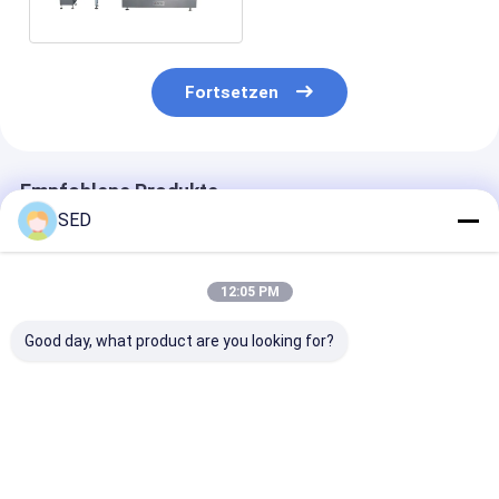
W,
Fortsetzen
Empfohlene Produkte
SED
12:05 PM
Good day, what product are you looking for?
Die vollautomatische
Hochgeschwindigkeits-
Hocheffiziente
Kartonierung
Kartoniermaschine,
automatische
bearbeiten
automatische
Vertikal-
Edelstahl-Flaschen-
Kartoniermaschine
Kartoniermasc
Verpackungs-
Bestpreis
Bestpreis
Bestprei
Kartoniermaschine