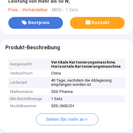
Leistung von mehr als 50 W,
Preis：Verhandelbar
MOQ：1 Satz
Bestpreis
Kontakt
Produkt-Beschreibung
,
Vertikale Kartonierungsmaschine
Ausgesucht
Horizontale Kartonierungsmaschine
Herkunftsort
China
40 Tage, nachdem die Ablagerung
Lieferzeit
empfangen worden ist
Markenname
SED Pharma
Min Bestellmenge
1 Satz
Modellnummer
SED-260GZH
Sehen Sie mehr an