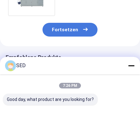
Kapseln u. Tablets
Fortsetzen
Empfohlene Produkte
SED
7:26 PM
Good day, what product are you looking for?
Automatische
Easy-Break
Servo
Tropische
Blisterverpackungsmaschine
Weichkunststo
Aluminiumtablette
für Honigpackungen
Flachblisterv
Blasenverpackungsmaschine
140 Blasen/Min.
Bestpreis
Bestpreis
Bestprei