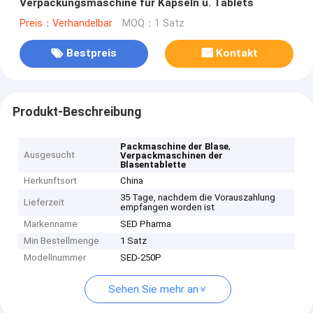
Verpackungsmaschine für Kapseln u. Tablets
Preis：Verhandelbar
MOQ：1 Satz
Bestpreis
Kontakt
Produkt-Beschreibung
,
Packmaschine der Blase
Ausgesucht
Verpackmaschinen der
Blasentablette
Herkunftsort
China
35 Tage, nachdem die Vorauszahlung
Lieferzeit
empfangen worden ist
Markenname
SED Pharma
Min Bestellmenge
1 Satz
Modellnummer
SED-250P
Sehen Sie mehr an