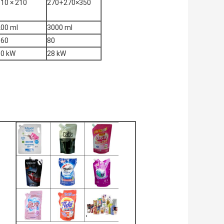
10 × 210
270+270×350
200 ml
3000 ml
160
80
30 kW
28 kW