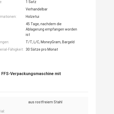
e:
1 Satz
Verhandelbar
rmationen:
Holzetui
45 Tage, nachdem die
Ablagerung empfangen worden
ist
ngen:
T/T, L/C, MoneyGram, Bargeld
ial-Fähigkeit:
30 Sätze pro Monat
e FFS-Verpackungsmaschine mit
aus rostfreiem Stahl
ial: