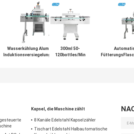
Wasserkühlung Aluminiumfolie
300ml 50-
Automatis
Induktionsversiegelungsmaschine
120bottles/Min
FütterungsFlas
für 20-300ml Flaschengröße
Aluminum Foil
für Protein-
Sealing Machine
Verpacku
NA
Kapsel, die Maschine zählt
gesteuerte
8 Kanäle Edelstahl Kapselzähler
schine
Tischart Edelstahl Halbautomatische