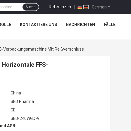
Referenzen
|
German
Suche
ROLLE
KONTAKTIERE UNS
NACHRICHTEN
FÄLLE
FS-Verpackungsmaschine Mit Reißverschluss
Horizontale FFS-
China
SED Pharma
CE
SED-240WGD-V
and AGB: