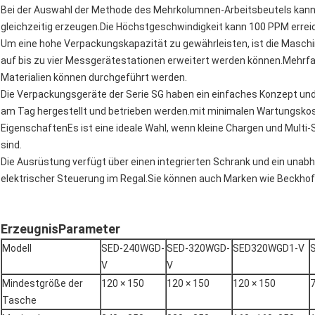
Bei der Auswahl der Methode des Mehrkolumnen-Arbeitsbeutels kann 
gleichzeitig erzeugen.Die Höchstgeschwindigkeit kann 100 PPM errei
Um eine hohe Verpackungskapazität zu gewährleisten, ist die Masch
auf bis zu vier Messgerätestationen erweitert werden können.Mehr
Materialien können durchgeführt werden.
Die Verpackungsgeräte der Serie SG haben ein einfaches Konzept un
am Tag hergestellt und betrieben werden.mit minimalen Wartungsko
EigenschaftenEs ist eine ideale Wahl, wenn kleine Chargen und Multi
sind.
Die Ausrüstung verfügt über einen integrierten Schrank und ein unabh
elektrischer Steuerung im Regal.Sie können auch Marken wie Beckhoff
Erzeugnis
Parameter
Modell
SED-240WGD-
SED-320WGD-
SED320WGD1-V
V
V
Mindestgröße der
120 × 150
120 × 150
120 × 150
7
Tasche