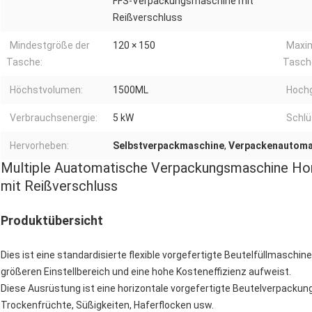
FFS-Verpackungsmaschine mit
Reißverschluss
Mindestgröße der
120 × 150
Maxi
Tasche:
Tasch
Höchstvolumen:
1500ML
Hochg
Verbrauchsenergie:
5 kW
Schlü
Hervorheben:
Selbstverpackmaschine
,
Verpackenautoma
Multiple Auatomatische Verpackungsmaschine Ho
mit Reißverschluss
Produktübersicht
Dies ist eine standardisierte flexible vorgefertigte Beutelfüllmaschin
größeren Einstellbereich und eine hohe Kosteneffizienz aufweist.
Diese Ausrüstung ist eine horizontale vorgefertigte Beutelverpackung
Trockenfrüchte, Süßigkeiten, Haferflocken usw.