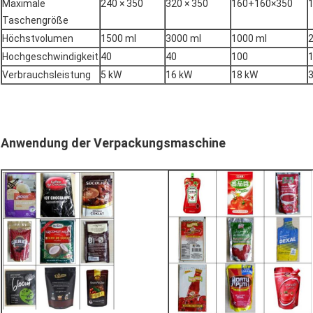
Maximale
240 × 350
320 × 350
160+160×350
1
Taschengröße
Höchstvolumen
1500 ml
3000 ml
1000 ml
Hochgeschwindigkeit
40
40
100
Verbrauchsleistung
5 kW
16 kW
18 kW
Anwendung der Verpackungsmaschine