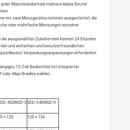
jeder Maschinenbetrieb mehrere kleine Beutel
chen.
ine mit zwei Messgerätestationen ausgestattet, die
fache oder mehrfache Messungen einzelner
d die ausgewählten Zubehörteile können 24 Stunden
sten und einfachen und benutzerfreundlichen
-Spezifikation Verpackungsanpassungen erforderlich
ängiges 15-Zoll-Bedienfeld mit integrierter
 oder Allan Bradley wählen.
SED-420WGD-V
SED-540WGD-V
0 × 120
120 × 150