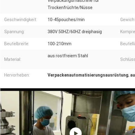
Verpackungsmaschine für
Trockenfrüchte/Nüsse
Geschwindigkeit:
10-45pouches/min
Gewich
Spannung:
380V 50HZ/60HZ dreiphasig
Kompre
Beutelbreite:
100-210mm
Beutell
aus rostfreiem Stahl
Material:
Schlüss
Hervorheben:
Verpackenautomatisierungsausrüstung
,
au