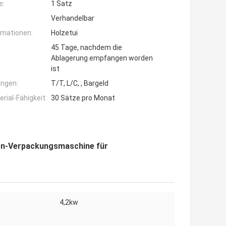
e:
1 Satz
Verhandelbar
rmationen:
Holzetui
45 Tage, nachdem die
Ablagerung empfangen worden
ist
ngen:
T/T, L/C, , Bargeld
ial-Fähigkeit:
30 Sätze pro Monat
en-Verpackungsmaschine für
4,2kw