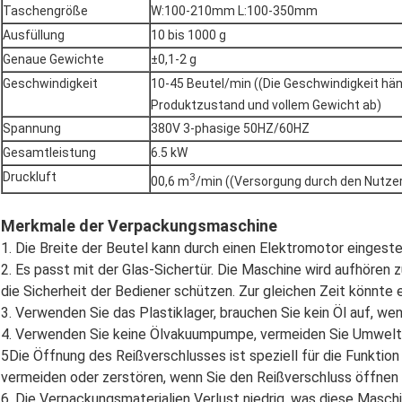
Taschengröße
W:100-210mm L:100-350mm
Ausfüllung
10 bis 1000 g
Genaue Gewichte
±0,1-2 g
Geschwindigkeit
10-45 Beutel/min ((Die Geschwindigkeit hä
Produktzustand und vollem Gewicht ab)
Spannung
380V 3-phasige 50HZ/60HZ
Gesamtleistung
6.5 kW
Druckluft
3
00,6 m
/min ((Versorgung durch den Nutze
Merkmale der Verpackungsmaschine
1. Die Breite der Beutel kann durch einen Elektromotor eingeste
2. Es passt mit der Glas-Sichertür. Die Maschine wird aufhören 
die Sicherheit der Bediener schützen. Zur gleichen Zeit könnte 
3. Verwenden Sie das Plastiklager, brauchen Sie kein Öl auf, w
4. Verwenden Sie keine Ölvakuumpumpe, vermeiden Sie Umweltv
5Die Öffnung des Reißverschlusses ist speziell für die Funktio
vermeiden oder zerstören, wenn Sie den Reißverschluss öffnen
6. Die Verpackungsmaterialien Verlust niedrig, was diese Masch