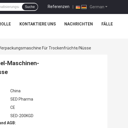
Referenzen
|
German
Suche
ROLLE
KONTAKTIERE UNS
NACHRICHTEN
FÄLLE
-Verpackungsmaschine Für Trockenfrüchte/Nüsse
tel-Maschinen-
sse
China
SED Pharma
CE
SED-200KGD
and AGB: