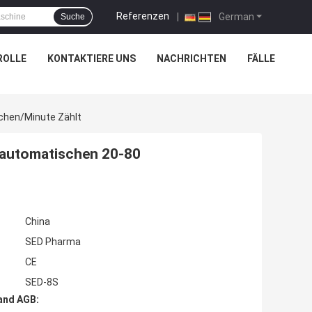
Referenzen
|
German
Suche
ROLLE
KONTAKTIERE UNS
NACHRICHTEN
FÄLLE
schen/Minute Zählt
t automatischen 20-80
China
SED Pharma
CE
SED-8S
and AGB: