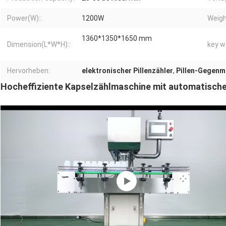
Power(W)::
1200W
Weigh
1360*1350*1650 mm
Dimension(L*W*H)::
key w
Hervorheben:
elektronischer Pillenzähler
,
Pillen-Gegenm
Hocheffiziente Kapselzählmaschine mit automatische