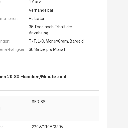
e:
1 Satz
Verhandelbar
rmationen:
Holzetui
35 Tage nach Erhalt der
Anzahlung
ngen:
T/T, L/C, MoneyGram, Bargeld
ial-Fähigkeit:
30 Sätze pro Monat
hen 20-80 Flaschen/Minute zählt
SED-8S
:
ge:
220V/110V/380V