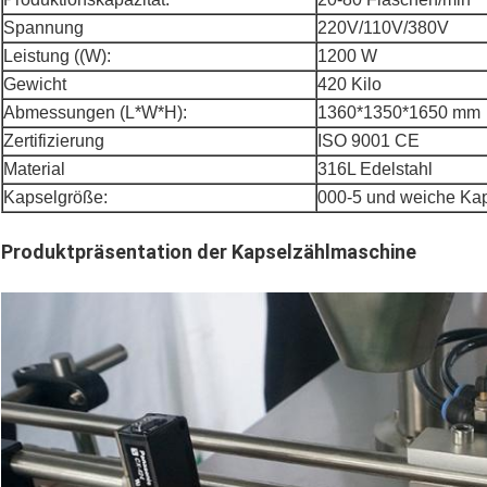
Spannung
220V/110V/380V
Leistung ((W):
1200 W
Gewicht
420 Kilo
Abmessungen (L*W*H):
1360*1350*1650 mm
Zertifizierung
ISO 9001 CE
Material
316L Edelstahl
Kapselgröße:
000-5 und weiche Ka
Produktpräsentation der Kapselzählmaschine