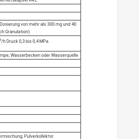
herheitskapsel A#E
r Dosierung von mehr als 300 mg und 40
ch Granulation)
3
/h Druck 0,3 bis 0,4 MPa
umpe, Wasserbecken oder Wasserquelle
ermischung; Pulverkollektor