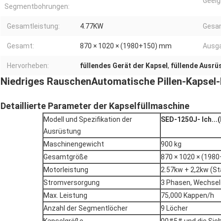
Geeig
Segmentbohrungen:
Gesamtleistung:
4.77KW
Gesa
Gesamt:
870 × 1020 × (1980+150) mm
Ausg
Hervorheben:
füllendes Gerät der Kapsel
,
füllende Ausrü
Niedriges Rauschen
Automatische Pillen-Kapsel
Detaillierte Parameter der Kapselfüllmaschine
Modell und Spezifikation der
SED-1250J
- Ich...
Ausrüstung
Maschinengewicht
900 kg
Gesamtgröße
870 × 1020 × (198
Motorleistung
2.57kw + 2,2kw (S
Stromversorgung
3 Phasen, Wechsel
Max. Leistung
75,000 Kappen/h
Anzahl der Segmentlöcher
9 Löcher