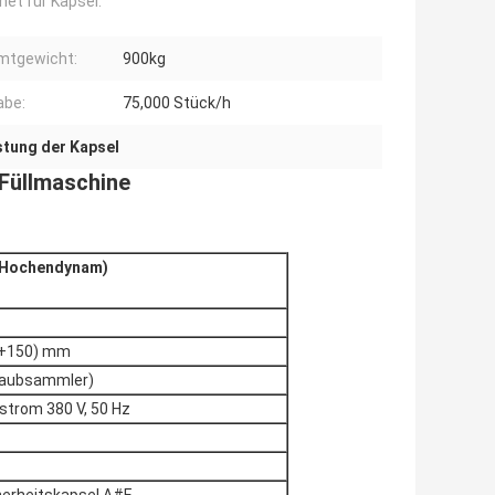
net für Kapsel:
mtgewicht:
900kg
abe:
75,000 Stück/h
stung der Kapsel
-Füllmaschine
(Hochendynam)
0+150) mm
taubsammler)
strom 380 V, 50 Hz