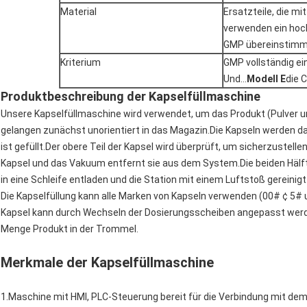
Material
Ersatzteile, die m
verwenden ein hoch
GMP übereinstimm
Kriterium
GMP vollständig ei
Und...
Modell E
die 
Produktbeschreibung der Kapselfüllmaschine
Unsere Kapselfüllmaschine wird verwendet, um das Produkt (Pulver un
gelangen zunächst unorientiert in das Magazin.Die Kapseln werden d
ist gefüllt.Der obere Teil der Kapsel wird überprüft, um sicherzustelle
Kapsel und das Vakuum entfernt sie aus dem System.Die beiden Häl
in eine Schleife entladen und die Station mit einem Luftstoß gereinigt
Die Kapselfüllung kann alle Marken von Kapseln verwenden (00# ¢ 5# u
Kapsel kann durch Wechseln der Dosierungsscheiben angepasst werde
Menge Produkt in der Trommel.
Merkmale der Kapselfüllmaschine
1.Maschine mit HMI, PLC-Steuerung bereit für die Verbindung mit