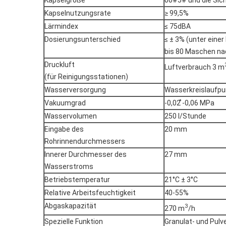
Kapselgröße
00#5# und die Sic
Kapselnutzungsrate
≥ 99,5%
Lärmindex
≤ 75dBA
Dosierungsunterschied
≤ ± 3% (unter eine
bis 80 Maschen na
Druckluft
Luftverbrauch 3 m
(für Reinigungsstationen)
Wasserversorgung
Wasserkreislaufp
Vakuumgrad
-0,02 ̊-0,06 MPa
Wasservolumen
250 l/Stunde
Eingabe des
20 mm
Rohrinnendurchmessers
Innerer Durchmesser des
27 mm
Wasserstroms
Betriebstemperatur
21°C ± 3°C
Relative Arbeitsfeuchtigkeit
40-55%
Abgaskapazität
3
270 m
/h
Spezielle Funktion
Granulat- und Pulv