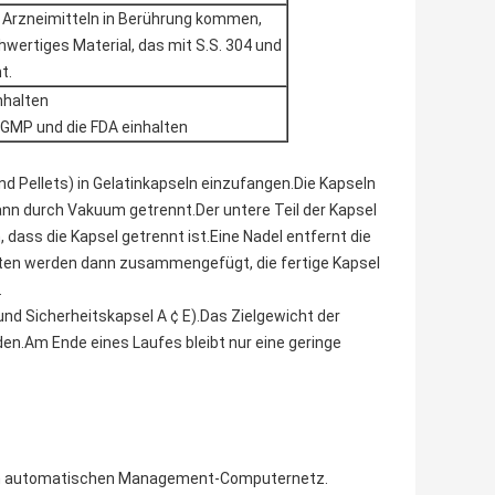
it Arzneimitteln in Berührung kommen,
wertiges Material, das mit S.S. 304 und
t.
nhalten
CGMP und die FDA einhalten
d Pellets) in Gelatinkapseln einzufangen.Die Kapseln
ann durch Vakuum getrennt.Der untere Teil der Kapsel
n, dass die Kapsel getrennt ist.Eine Nadel entfernt die
ften werden dann zusammengefügt, die fertige Kapsel
.
nd Sicherheitskapsel A ¢ E).Das Zielgewicht der
n.Am Ende eines Laufes bleibt nur eine geringe
 dem automatischen Management-Computernetz.