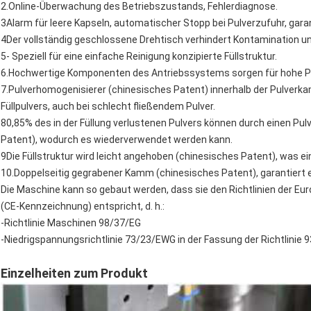
2.Online-Überwachung des Betriebszustands, Fehlerdiagnose.
3Alarm für leere Kapseln, automatischer Stopp bei Pulverzufuhr, garan
4Der vollständig geschlossene Drehtisch verhindert Kontamination und 
5- Speziell für eine einfache Reinigung konzipierte Füllstruktur.
6.Hochwertige Komponenten des Antriebssystems sorgen für hohe Pr
7.Pulverhomogenisierer (chinesisches Patent) innerhalb der Pulverka
Füllpulvers, auch bei schlecht fließendem Pulver.
80,85% des in der Füllung verlustenen Pulvers können durch einen P
Patent), wodurch es wiederverwendet werden kann.
9Die Füllstruktur wird leicht angehoben (chinesisches Patent), was e
10.Doppelseitig gegrabener Kamm (chinesisches Patent), garantiert ein
Die Maschine kann so gebaut werden, dass sie den Richtlinien der Eu
(CE-Kennzeichnung) entspricht, d. h.:
-Richtlinie Maschinen 98/37/EG
-Niedrigspannungsrichtlinie 73/23/EWG in der Fassung der Richtlinie
Einzelheiten zum Produkt