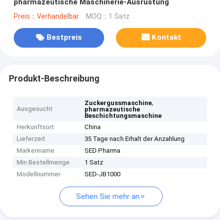
pharmazeutische Maschinerie-Ausrüstung
Preis：Verhandelbar
MOQ：1 Satz
Bestpreis
Kontakt
Produkt-Beschreibung
,
Zuckergussmaschine
Ausgesucht
pharmazeutische
Beschichtungsmaschine
Herkunftsort
China
Lieferzeit
35 Tage nach Erhalt der Anzahlung
Markenname
SED Pharma
Min Bestellmenge
1 Satz
Modellnummer
SED-JB1000
Sehen Sie mehr an