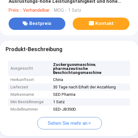
Ausrüstungs-hohe Leistungsfähigkeit und hohe
Kapazität
Preis：Verhandelbar
MOQ：1 Satz
Bestpreis
Kontakt
Produkt-Beschreibung
,
Zuckergussmaschine
Ausgesucht
pharmazeutische
Beschichtungsmaschine
Herkunftsort
China
Lieferzeit
35 Tage nach Erhalt der Anzahlung
Markenname
SED Pharma
Min Bestellmenge
1 Satz
Modellnummer
SED-JB350D
Sehen Sie mehr an