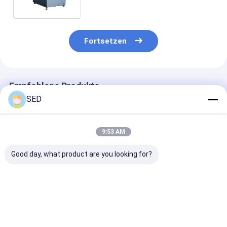
Kapazität
Fortsetzen
Empfohlene Produkte
SED
9:53 AM
Good day, what product are you looking for?
Hocheffiziente
Zuckergussmaschine
Hohe
Pillenbeschichtungsmaschine,
Leistungsfähig
Filmbeschichtungsmaschine
automatische
Tablet-Film-
Beschichtungs
Bestpreis
Bestpreis
Bestprei
Maschine