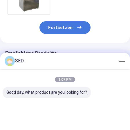
Fortsetzen
Empfohlene Produkte
SED
3:07 PM
Good day, what product are you looking for?
Voll automatische
Automatische
Handcreme So
pharmazeutische
Plastik- und Flexible-
Tube
Ausrüstung Creme
Rohrfüll-
Füllversiegel
Filling Capping
Dichtmaschine
Automatische
Dichtung
Verpackungsv
Bestpreis
Bestpreis
Bestprei