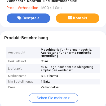
Zahnpasta-Rohrfüll- und Dichtmaschine
Preis：Verhandelbar
MOQ：1 Satz
Bestpreis
Kontakt
Produkt-Beschreibung
,
Maschinerie für Pharmaindustrie
Ausgesucht
Ausrüstung für pharmazeutische
Herstellung
Herkunftsort
China
50-60 Tage, nachdem die Ablagerung
Lieferzeit
empfangen worden ist
Markenname
SED Pharma
Min Bestellmenge
1 Satz
Preis
Verhandelbar
Sehen Sie mehr an