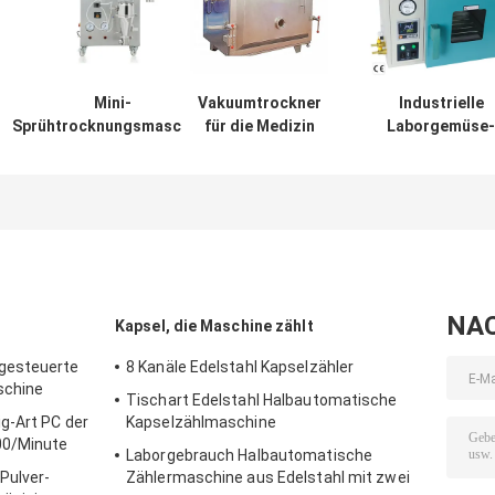
Mini-
Vakuumtrockner
Industrielle
Sprühtrocknungsmaschine
für die Medizin
Laborgemüse-
für pharmazeutische
Frucht-
Produkte
pharmazeutisch
Trockner-Vaku
Tray Oven
Machine
NA
Kapsel, die Maschine zählt
gesteuerte
8 Kanäle Edelstahl Kapselzähler
schine
Tischart Edelstahl Halbautomatische
g-Art PC der
Kapselzählmaschine
00/Minute
Laborgebrauch Halbautomatische
Pulver-
Zählermaschine aus Edelstahl mit zwei