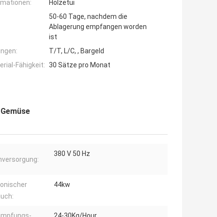
rmationen:
Holzetui
50-60 Tage, nachdem die
Ablagerung empfangen worden
ist
ngen:
T/T, L/C, , Bargeld
ial-Fähigkeit:
30 Sätze pro Monat
d Gemüse
380 V 50 Hz
versorgung:
ronischer
44kw
uch:
ampfungs-
24-30Kg/Hour