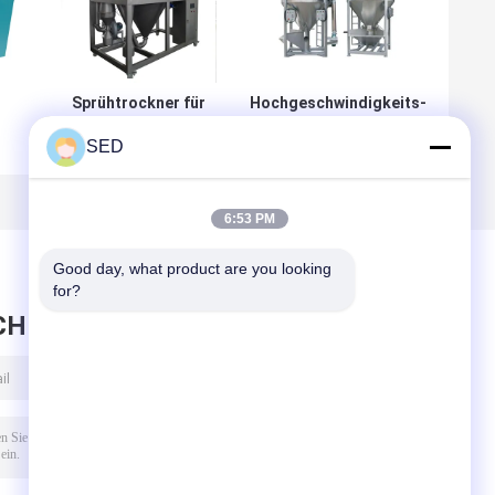
Sprühtrockner für
Hochgeschwindigkeits-
pharmazeutische
automatische
SED
Zwecke Chemische
Sprühtrocknungsmaschine
es
Lebensmitteltrockner
um
6:53 PM
Good day, what product are you looking 
for?
CHRICHT HINTERLASSEN