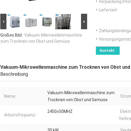
Verpackung Info
Lieferzeit:
Zahlungsbedingu
Großes Bild :
Vakuum-Mikrowellenmaschine
Versorgungsmater
zum Trocknen von Obst und Gemüse
Kontakt
Vakuum-Mikrowellenmaschine zum Trocknen von Obst un
Beschreibung
Vakuum-Mikrowellenmaschine zum
Name:
Strom
Trocknen von Obst und Gemüse
2450±50MHZ
Elekt
Arbeitsfrequenz:
Verbra
30 kW
Verd