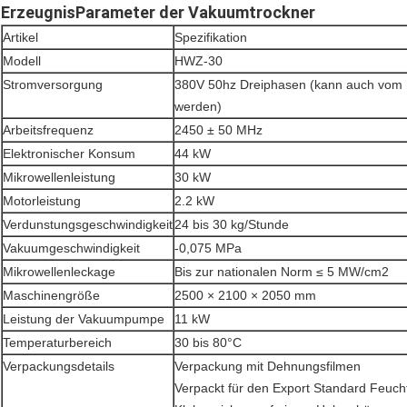
Erzeugnis
Parameter der Vakuumtrockner
Artikel
Spezifikation
Modell
HWZ-30
Stromversorgung
380V 50hz Dreiphasen (kann auch vom
werden)
Arbeitsfrequenz
2450 ± 50 MHz
Elektronischer Konsum
44 kW
Mikrowellenleistung
30 kW
Motorleistung
2.2 kW
Verdunstungsgeschwindigkeit
24 bis 30 kg/Stunde
Vakuumgeschwindigkeit
-0,075 MPa
Mikrowellenleckage
Bis zur nationalen Norm ≤ 5 MW/cm2
Maschinengröße
2500 × 2100 × 2050 mm
Leistung der Vakuumpumpe
11 kW
Temperaturbereich
30 bis 80°C
Verpackungsdetails
Verpackung mit Dehnungsfilmen
Verpackt für den Export Standard Feucht