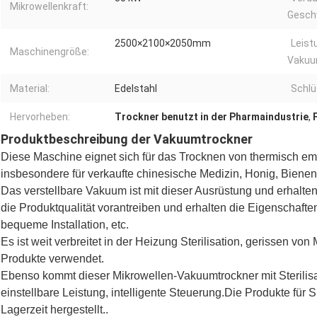
Mikrowellenkraft:
Geschw
2500×2100×2050mm
Leist
Maschinengröße:
Vaku
Material:
Edelstahl
Schlü
Hervorheben:
Trockner benutzt in der Pharmaindustrie
,
Produktbeschreibung der Vakuumtrockner
Diese Maschine eignet sich für das Trocknen von thermisch emp
insbesondere für verkaufte chinesische Medizin, Honig, Biene
Das verstellbare Vakuum ist mit dieser Ausrüstung und erhalte
die Produktqualität vorantreiben und erhalten die Eigenschafte
bequeme Installation, etc.
Es ist weit verbreitet in der Heizung Sterilisation, gerissen vo
Produkte verwendet.
Ebenso kommt dieser Mikrowellen-Vakuumtrockner mit Sterilisa
einstellbare Leistung, intelligente Steuerung.Die Produkte für
Lagerzeit hergestellt..