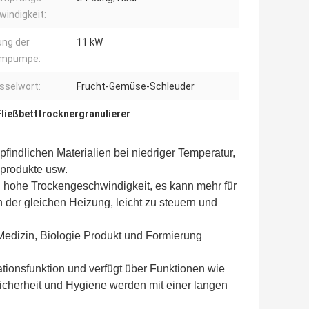
indigkeit:
ung der
11 kW
umpumpe:
sselwort:
Frucht-Gemüse-Schleuder
Fließbetttrocknergranulierer
findlichen Materialien bei niedriger Temperatur,
nprodukte usw.
n hohe Trockengeschwindigkeit, es kann mehr für
n der gleichen Heizung, leicht zu steuern und
n Medizin, Biologie Produkt und Formierung
tionsfunktion und verfügt über Funktionen wie
 Sicherheit und Hygiene werden mit einer langen