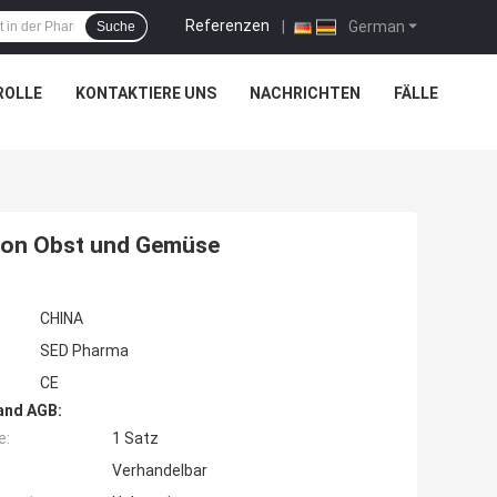
Referenzen
|
German
Suche
ROLLE
KONTAKTIERE UNS
NACHRICHTEN
FÄLLE
von Obst und Gemüse
CHINA
SED Pharma
CE
and AGB:
e:
1 Satz
Verhandelbar