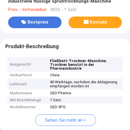
industrielle flüssige Sprühtrocknungs-Maschine
Preis：Verhandelbar
MOQ：1 Satz
Bestpreis
Kontakt
Produkt-Beschreibung
,
Fließbett-Trockner-Maschine
Ausgesucht
Trockner benutzt in der
Pharmaindustrie
Herkunftsort
China
40 Werktage, nachdem die Ablagerung
Lieferzeit
empfangen worden ist
Markenname
SED Pharma
Min Bestellmenge
1 Satz
Modellnummer
SED-5PG
Sehen Sie mehr an