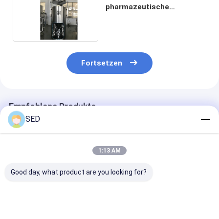
pharmazeutische
Trockner-industrielle
flüssige Sprühtrocknungs-
Maschine
Fortsetzen
Empfohlene Produkte
SED
1:13 AM
Good day, what product are you looking for?
Kommerzielle
Automatische
Hocheffiziente
industrielle Kraut-
Trocknungsanlage
Mikrowellentr
Gurt-Schleuder
mit Bandförderer
für die