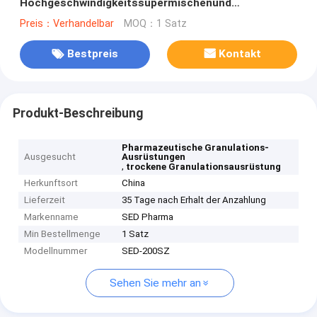
Hochgeschwindigkeitssupermischenund
Granulations-Maschinen-nasser Pulver-Gebrauch
Preis：Verhandelbar
MOQ：1 Satz
Bestpreis
Kontakt
Produkt-Beschreibung
Pharmazeutische Granulations-
Ausgesucht
Ausrüstungen
,
trockene Granulationsausrüstung
Herkunftsort
China
Lieferzeit
35 Tage nach Erhalt der Anzahlung
Markenname
SED Pharma
Min Bestellmenge
1 Satz
Modellnummer
SED-200SZ
Sehen Sie mehr an