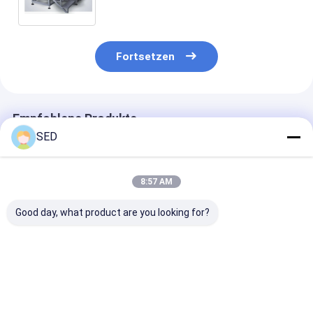
Gebrauch
Fortsetzen
Empfohlene Produkte
SED
8:57 AM
Good day, what product are you looking for?
Nasser mischender
Trockener
High Speed We
Granulierer
Granulierer
Granulator
Maschine für
Tablettenkaps
Bestpreis
Bestpreis
Bestprei