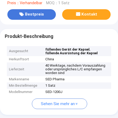
Preis：Verhandelbar
MOQ：1 Satz
Bestpreis
Kontakt
Produkt-Beschreibung
,
füllendes Gerät der Kapsel
Ausgesucht
füllende Ausrüstung der Kapsel
Herkunftsort
China
40 Werktage, nachdem Vorauszahlung
Lieferzeit
oder ursprüngliches L/C empfangen
worden sind
Markenname
SED Pharma
Min Bestellmenge
1 Satz
Modellnummer
SED-1200J
Sehen Sie mehr an