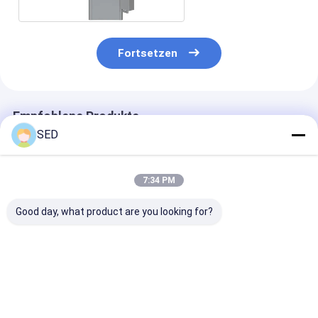
Fortsetzen
Empfohlene Produkte
SED
7:34 PM
Good day, what product are you looking for?
Kapselpoliermaschine
GMP-Standard 316
Halbautomati
Hocheffizienter
Kapselpoliermaschine
Doppelkopf-
Kapselpolierer
und Sortierer aus
Kapselfüllmas
Edelstahl mit einer
SED-BJ-IV
Kapazität von
Bestpreis
Bestpreis
Bestprei
200000 Stück/h