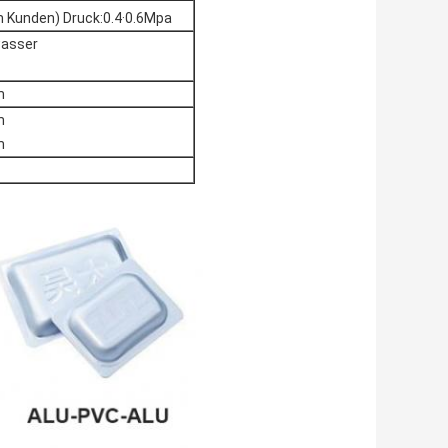
m Kunden) Druck:0.4·0.6Mpa
wasser
m
m
m