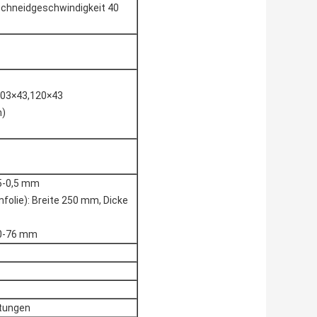
Schneidgeschwindigkeit 40
103×43,120×43
n)
15-0,5 mm
olie): Breite 250 mm, Dicke
70-76 mm
itungen