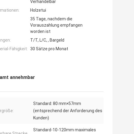
Verhandelbar
rmationen:
Holzetui
35 Tage, nachdem die
Vorauszahlung empfangen
worden ist
ngen:
T/T, L/C, , Bargeld
ial-Fähigkeit:
30 Sätze pro Monat
lamt annehmbar
Standard: 80 mm×57mm
ergröße:
(entsprechend der Anforderung des
Kunden)
Standard-10-120mm maximales
erbare Strecke