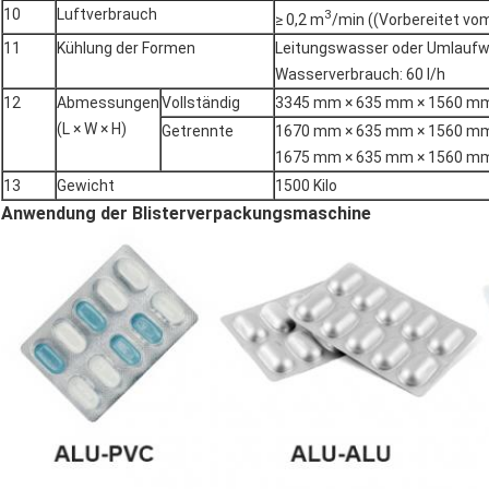
10
Luftverbrauch
3
≥ 0,2 m
/min ((Vorbereitet vo
11
Kühlung der Formen
Leitungswasser oder Umlauf
Wasserverbrauch: 60 l/h
12
Abmessungen
Vollständig
3345 mm × 635 mm × 1560 m
(L × W × H)
Getrennte
1670 mm × 635 mm × 1560 m
1675 mm × 635 mm × 1560 m
13
Gewicht
1500 Kilo
Anwendung der Blisterverpackungsmaschine