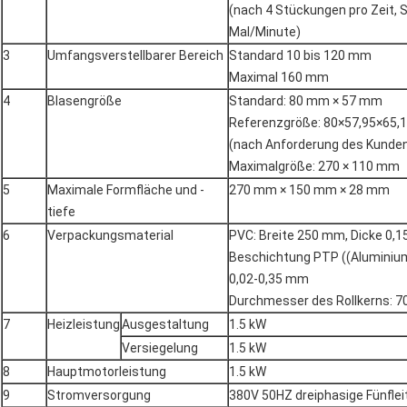
(nach 4 Stückungen pro Zeit, 
Mal/Minute)
3
Umfangsverstellbarer Bereich
Standard 10 bis 120 mm
Maximal 160 mm
4
Blasengröße
Standard: 80 mm × 57 mm
Referenzgröße: 80×57,95×65,
(nach Anforderung des Kunde
Maximalgröße: 270 × 110 mm
5
Maximale Formfläche und -
270 mm × 150 mm × 28 mm
tiefe
6
Verpackungsmaterial
PVC: Breite 250 mm, Dicke 0,
Beschichtung PTP ((Aluminiumf
0,02-0,35 mm
Durchmesser des Rollkerns: 
7
Heizleistung
Ausgestaltung
1.5 kW
Versiegelung
1.5 kW
8
Hauptmotorleistung
1.5 kW
9
Stromversorgung
380V 50HZ dreiphasige Fünfle