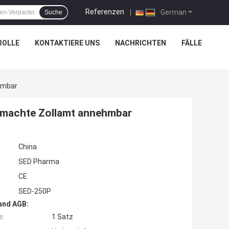
Referenzen
|
German
Suche
ROLLE
KONTAKTIERE UNS
NACHRICHTEN
FÄLLE
hmbar
 machte Zollamt annehmbar
China
SED Pharma
CE
SED-250P
and AGB:
e:
1 Satz