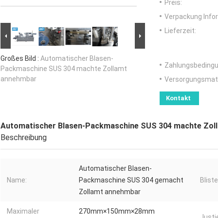
Preis:
Verpackung Info
Lieferzeit:
Großes Bild :
Automatischer Blasen-
Zahlungsbedingu
Packmaschine SUS 304 machte Zollamt
annehmbar
Versorgungsmater
Kontakt
Automatischer Blasen-Packmaschine SUS 304 machte Zol
Beschreibung
Automatischer Blasen-
Name:
Packmaschine SUS 304 gemacht
Blist
Zollamt annehmbar
Maximaler
270mm×150mm×28mm
Justi