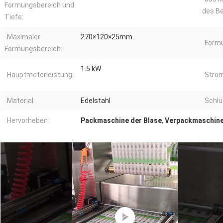
Formungsbereich und
des Be
Tiefe:
Maximaler
270×120×25mm
Formu
Formungsbereich:
1.5 kW
Hauptmotorleistung:
Strom
Material:
Edelstahl
Schlü
Hervorheben:
Packmaschine der Blase
,
Verpackmaschinen