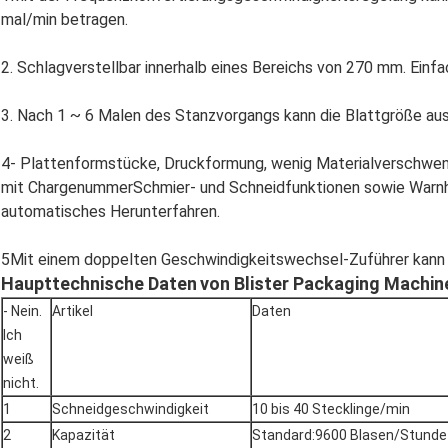
mal/min betragen.
2. Schlagverstellbar innerhalb eines Bereichs von 270 mm. Einf
3. Nach 1 ~ 6 Malen des Stanzvorgangs kann die Blattgröße au
4- Plattenformstücke, Druckformung, wenig Materialverschwend
mit ChargenummerSchmier- und Schneidfunktionen sowie Warnhi
automatisches Herunterfahren.
5Mit einem doppelten Geschwindigkeitswechsel-Zuführer kann d
Haupttechnische Daten
von Blister Packaging Machin
- Nein.
Artikel
Daten
Ich
weiß
nicht.
1
Schneidgeschwindigkeit
10 bis 40 Stecklinge/min
2
Kapazität
Standard:9600 Blasen/Stunde