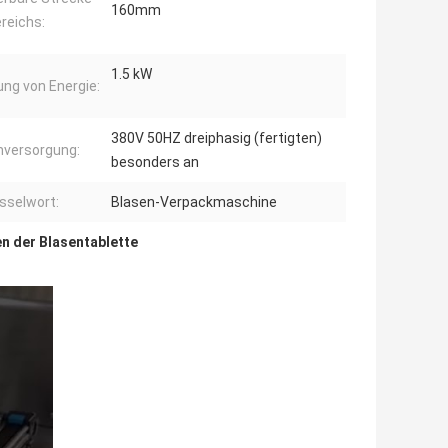
160mm
reichs:
1.5 kW
ng von Energie:
380V 50HZ dreiphasig (fertigten)
versorgung:
besonders an
sselwort:
Blasen-Verpackmaschine
 der Blasentablette