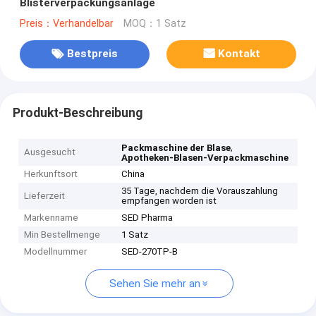
Blisterverpackungsanlage
Preis：Verhandelbar
MOQ：1 Satz
Bestpreis
Kontakt
Produkt-Beschreibung
,
Packmaschine der Blase
Ausgesucht
Apotheken-Blasen-Verpackmaschine
Herkunftsort
China
35 Tage, nachdem die Vorauszahlung
Lieferzeit
empfangen worden ist
Markenname
SED Pharma
Min Bestellmenge
1 Satz
Modellnummer
SED-270TP-B
Sehen Sie mehr an