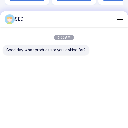
Startseite
Über uns
Kontakt
Desktop Site
SED
Sitemap
Privacy Policy
Qualität
pharmazeutische Maschinerieausrüstung
China
Fabrik.Copyright © 2026 Hangzhou SED Imp. And Exp. Co., Ltd.. All
6:55 AM
Rights Reserved.
Good day, what product are you looking for?
Heim
Produkte
Videos