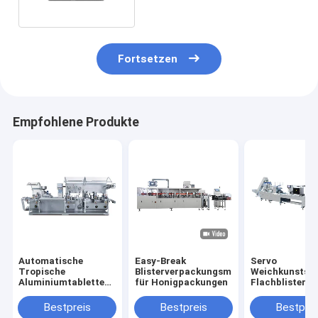
Fortsetzen
Empfohlene Produkte
Automatische
Easy-Break
Servo
Tropische
Blisterverpackungsmaschine
Weichkunststo
Aluminiumtablette
für Honigpackungen
Flachblisterv
Blasenverpackungsmaschine
140 Blasen/Min.
Bestpreis
Bestpreis
Bestprei