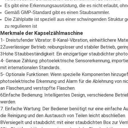
Es gibt eine Erkennungsausrüstung, die es nicht erlaubt, ohn
Gemäß GMP-Standard gibt es einen Staubsammler.
Die Zählplatte ist speziell aus einer schwingenden Struktur ge
zu regulieren ist
Merkmale der Kapselzählmaschine
1- Dreistufender Vibrator: 8-Kanal-Vibration, einheitlichere Mater
2Zuverlässiger Betrieb: reibungsloser und stabiler Betrieb, gerin
3Hohe Staubbeständigkeit: Ein einzigartiger staubdichter photo
4- Genaue Zählung: photoelektrische Sensorerkennung, importie
mit internationalen Standards.
5- Optionale Funktionen: Wenn spezielle Komponenten hinzugef
photoelektrische Erkennung und Alarm für die Ablehnung von nic
an Flaschen,und verstopfte Flaschen.
6Einfache Bedienung: Intelligentes Design, verschiedene Betr
werden.
7. Einfache Wartung: Der Bediener benötigt nur eine einfache 
die Reinigung und den Austausch von Teilen leicht abschließen.
8Versiegelt und staubdicht: mit einer staubdichten Box zur Ver