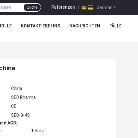
Referenzen
|
German
Suche
ROLLE
KONTAKTIERE UNS
NACHRICHTEN
FÄLLE
chine
China
SED Pharma
CE
SED-8-4S
and AGB:
e:
1 Satz