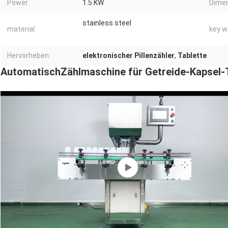
Power:
1.5 KW
Dime
stainless steel
material:
key w
Hervorheben:
elektronischer Pillenzähler
,
Tablette
Automatisch
Zählmaschine für Getreide-Kapsel-