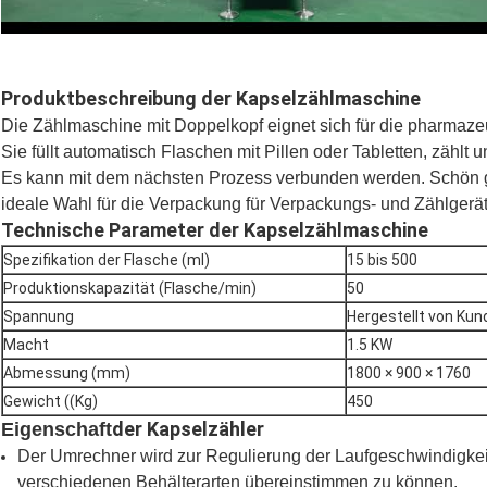
Produktbeschreibung der Kapselzählmaschine
Die Zählmaschine mit Doppelkopf eignet sich für die pharmazeu
Sie füllt automatisch Flaschen mit Pillen oder Tabletten, zählt 
Es kann mit dem nächsten Prozess verbunden werden. Schön gest
ideale Wahl für die Verpackung für Verpackungs- und Zählgerät
Technische Parameter der Kapselzählmaschine
Spezifikation der Flasche (ml)
15 bis 500
Produktionskapazität (Flasche/min)
50
Spannung
Hergestellt von Kun
Macht
1.5 KW
Abmessung (mm)
1800 × 900 × 1760
Gewicht ((Kg)
450
der Kapselzähler
Eigenschaft
Der Umrechner wird zur Regulierung der Laufgeschwindigkei
verschiedenen Behälterarten übereinstimmen zu können.