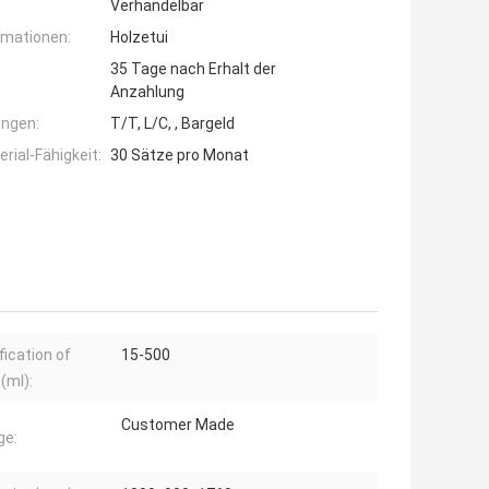
Verhandelbar
rmationen:
Holzetui
35 Tage nach Erhalt der
Anzahlung
ngen:
T/T, L/C, , Bargeld
ial-Fähigkeit:
30 Sätze pro Monat
fication of
15-500
(ml):
Customer Made
ge: