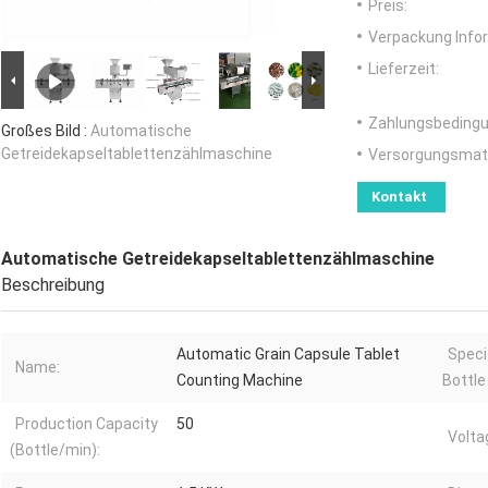
Preis:
Verpackung Info
Lieferzeit:
Zahlungsbedingu
Großes Bild :
Automatische
Getreidekapseltablettenzählmaschine
Versorgungsmater
Kontakt
Automatische Getreidekapseltablettenzählmaschine
Beschreibung
Automatic Grain Capsule Tablet
Speci
Name:
Counting Machine
Bottle 
Production Capacity
50
Volta
(Bottle/min):