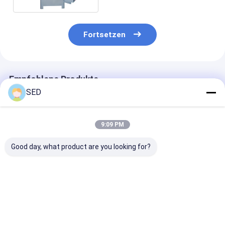
Fortsetzen
Empfohlene Produkte
SED
9:09 PM
Good day, what product are you looking for?
Kapselpoliermaschine
GMP-Standard 316
Halbautomati
Hocheffizienter
Kapselpoliermaschine
Doppelkopf-
Kapselpolierer
und Sortierer aus
Kapselfüllmas
Edelstahl mit einer
SED-BJ-IV
Kapazität von
Bestpreis
Bestpreis
Bestprei
200000 Stück/h