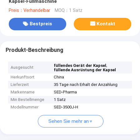
Kapsel-Füllmaschine
Preis：Verhandelbar
MOQ：1 Satz
Bestpreis
Kontakt
Produkt-Beschreibung
,
füllendes Gerät der Kapsel
Ausgesucht
füllende Ausrüstung der Kapsel
Herkunftsort
China
Lieferzeit
35 Tage nach Erhalt der Anzahlung
Markenname
SED-Pharma
Min Bestellmenge
1 Satz
Modellnummer
SED-3500J-H
Sehen Sie mehr an