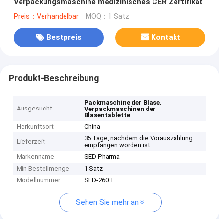
Verpackungsmaschine medizinisches CER Zertifikat
Preis：Verhandelbar
MOQ：1 Satz
Bestpreis
Kontakt
Produkt-Beschreibung
,
Packmaschine der Blase
Ausgesucht
Verpackmaschinen der
Blasentablette
Herkunftsort
China
35 Tage, nachdem die Vorauszahlung
Lieferzeit
empfangen worden ist
Markenname
SED Pharma
Min Bestellmenge
1 Satz
Modellnummer
SED-260H
Sehen Sie mehr an