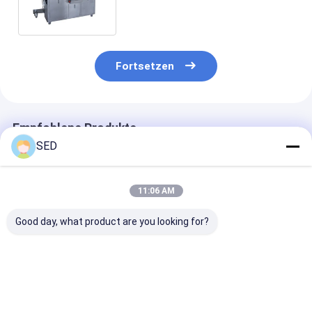
medizinisches CER Zertifikat
Fortsetzen
Empfohlene Produkte
SED
11:06 AM
Good day, what product are you looking for?
Automatische
Easy-Break
Servo
Tropische
Blisterverpackungsmaschine
Weichkunststo
Aluminiumtablette
für Honigpackungen
Flachblisterv
Blasenverpackungsmaschine
140 Blasen/Min.
Bestpreis
Bestpreis
Bestprei