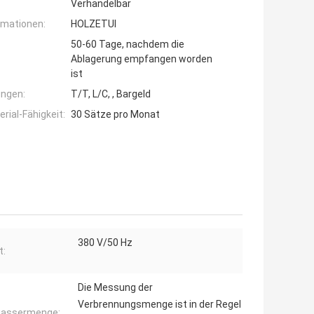
Verhandelbar
rmationen:
HOLZETUI
50-60 Tage, nachdem die
Ablagerung empfangen worden
ist
ngen:
T/T, L/C, , Bargeld
ial-Fähigkeit:
30 Sätze pro Monat
380 V/50 Hz
t:
Die Messung der
Verbrennungsmenge ist in der Regel
wassermenge: