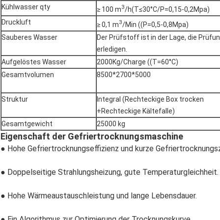
Kühlwasser qty
3
≥ 100 m
/h(T≤30°C/P=0,15-0,2Mpa)
Druckluft
3
≥ 0,1 m
/Min ((P=0,5-0,8Mpa)
Sauberes Wasser
Der Prüfstoff ist in der Lage, die Prüfu
erledigen.
Aufgelöstes Wasser
2000Kg/Charge ((T=60°C)
Gesamtvolumen
8500*2700*5000
Struktur
Integral (Rechteckige Box trocken
+Rechteckige Kältefalle)
Gesamtgewicht
25000 kg
Eigenschaft der Gefriertrocknungsmaschine
● Hohe Gefriertrocknungseffizienz und kurze Gefriertrocknungsz
● Doppelseitige Strahlungsheizung, gute Temperaturgleichheit.
● Hohe Wärmeaustauschleistung und lange Lebensdauer.
● Ein Algorithmus zur Optimierung der Trocknungskurve.