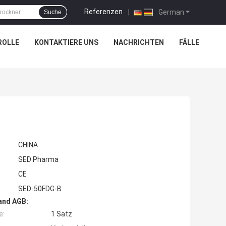
Referenzen
|
German
Suche
ROLLE
KONTAKTIERE UNS
NACHRICHTEN
FÄLLE
CHINA
SED Pharma
CE
SED-50FDG-B
and AGB:
e:
1 Satz