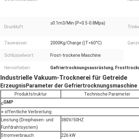
≥0.1m3/Min (P=0.5-0.8Mpa)
Druckluft:
Trink
Tauwasser:
2000Kg/Charge ((T=60°C)
Ganz
Schlüsselwort:
Frost-trockene Maschine
Hervorheben:
Gefriertrocknungsausrüstung
,
Frosttrockn
Industrielle Vakuum-Trocknerei für Getreide
Erzeugnis
Parameter der Gefriertrocknungsmaschine
Produktstruktur
Technische Parameter
GMP
C
※ öffentliche Verbreitung
Leistung (Dreiphasen- und
380V/50HZ
Fünfdrahtsystem)
Stromverbrauch
226 kW